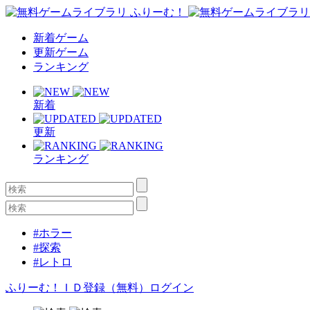
新着ゲーム
更新ゲーム
ランキング
新着
更新
ランキング
#ホラー
#探索
#レトロ
ふりーむ！ＩＤ登録（無料）
ログイン