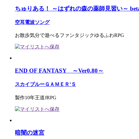
ちゅりある！ ～はずれの森の薬師見習い～ beta ve
空耳電波ソング
お散歩気分で遊べるファンタジックゆるふわRPG
END OF FANTASY ～Ver0.80～
スカイブルーＧＡＭＥＲ’Ｓ
製作10年王道JRPG
暗闇の迷宮