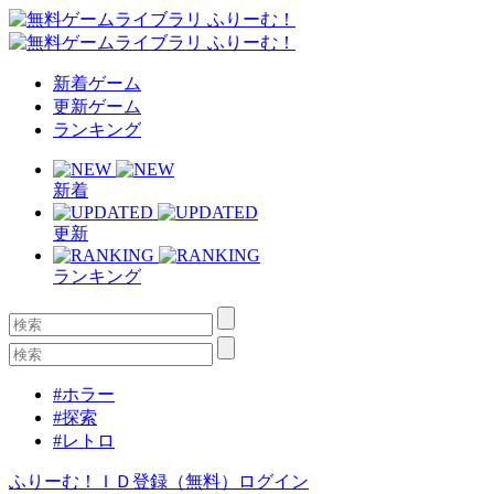
新着ゲーム
更新ゲーム
ランキング
新着
更新
ランキング
#ホラー
#探索
#レトロ
ふりーむ！ＩＤ登録（無料）
ログイン