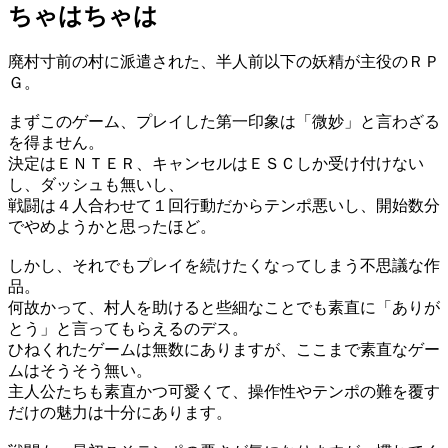
ちゃはちゃは
廃村寸前の村に派遣された、半人前以下の妖精が主役のＲＰ
Ｇ。
まずこのゲーム、プレイした第一印象は「微妙」と言わざる
を得ません。
決定はＥＮＴＥＲ、キャンセルはＥＳＣしか受け付けない
し、ダッシュも無いし、
戦闘は４人合わせて１回行動だからテンポ悪いし、開始数分
でやめようかと思ったほど。
しかし、それでもプレイを続けたくなってしまう不思議な作
品。
何故かって、村人を助けると些細なことでも素直に「ありが
とう」と言ってもらえるのデス。
ひねくれたゲームは無数にありますが、ここまで素直なゲー
ムはそうそう無い。
主人公たちも素直かつ可愛くて、操作性やテンポの難を覆す
だけの魅力は十分にあります。