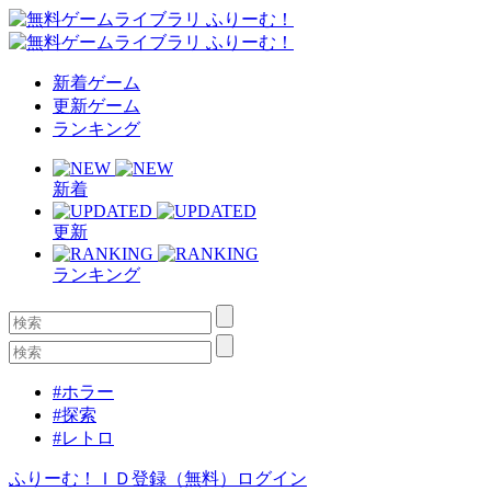
新着ゲーム
更新ゲーム
ランキング
新着
更新
ランキング
#ホラー
#探索
#レトロ
ふりーむ！ＩＤ登録（無料）
ログイン