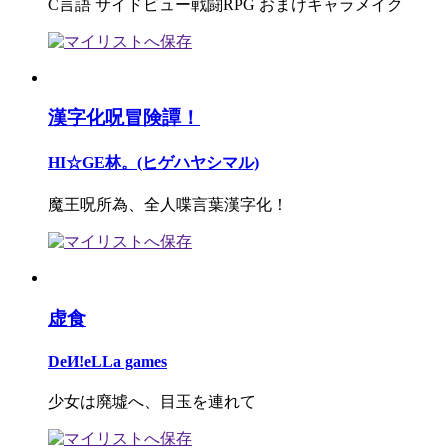
C言語 サイドビュー戦闘RPG おまけキャラメイク
漢字化呪冒険譚！
HI☆GE林。(ヒゲハヤシマル)
魔王呪所為、全人喋言葉漢字化！
虚食
DeИ!eLLa games
少女は廃墟へ、目玉を連れて