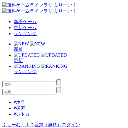
新着ゲーム
更新ゲーム
ランキング
新着
更新
ランキング
#ホラー
#探索
#レトロ
ふりーむ！ＩＤ登録（無料）
ログイン