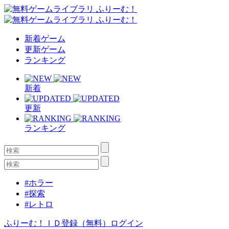
新着ゲーム
更新ゲーム
ランキング
新着
更新
ランキング
#ホラー
#探索
#レトロ
ふりーむ！ＩＤ登録（無料）
ログイン