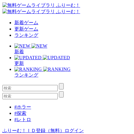
新着ゲーム
更新ゲーム
ランキング
新着
更新
ランキング
#ホラー
#探索
#レトロ
ふりーむ！ＩＤ登録（無料）
ログイン