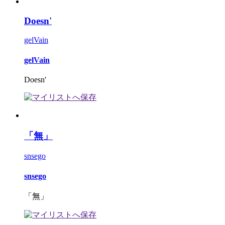
Doesn'
gelVain
gelVain
Doesn'
「無」
snsego
snsego
「無」