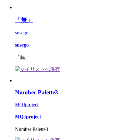
「無」
snsego
snsego
「無」
Number Palette3
MQJproject
MQJproject
Number Palette3