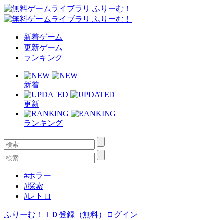
新着ゲーム
更新ゲーム
ランキング
新着
更新
ランキング
#ホラー
#探索
#レトロ
ふりーむ！ＩＤ登録（無料）
ログイン