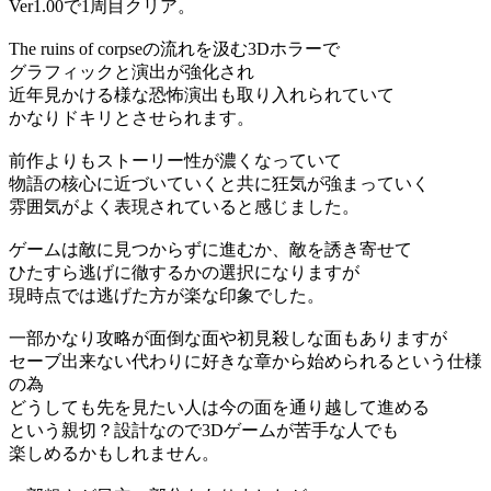
Ver1.00で1周目クリア。
The ruins of corpseの流れを汲む3Dホラーで
グラフィックと演出が強化され
近年見かける様な恐怖演出も取り入れられていて
かなりドキリとさせられます。
前作よりもストーリー性が濃くなっていて
物語の核心に近づいていくと共に狂気が強まっていく
雰囲気がよく表現されていると感じました。
ゲームは敵に見つからずに進むか、敵を誘き寄せて
ひたすら逃げに徹するかの選択になりますが
現時点では逃げた方が楽な印象でした。
一部かなり攻略が面倒な面や初見殺しな面もありますが
セーブ出来ない代わりに好きな章から始められるという仕様
の為
どうしても先を見たい人は今の面を通り越して進める
という親切？設計なので3Dゲームが苦手な人でも
楽しめるかもしれません。