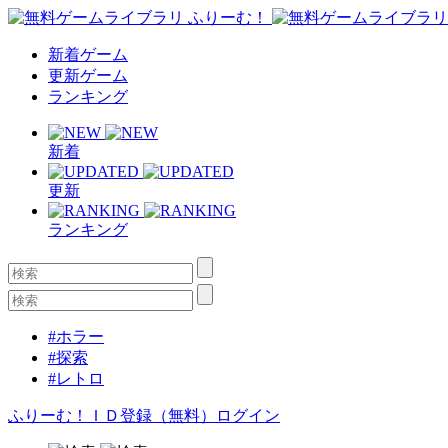
新着ゲーム
更新ゲーム
ランキング
新着
更新
ランキング
#ホラー
#探索
#レトロ
ふりーむ！ＩＤ登録（無料）
ログイン