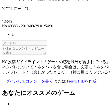
です！(*´ω｀*)
12345
No.49383 - 2019-09-29 01:54:01
1
NG投稿ガイドライン：「ゲームの感想以外が含まれている
ネタバレについて：ネタバレを含む場合は、文頭に「ネタバ
テンプレート：（楽しかったところ）（特に気に入っている
ログインしてコメントを書く
または
Freem！IDを作成
あなたにオススメのゲーム