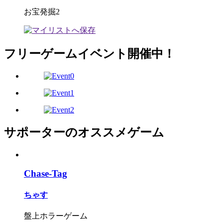
お宝発掘2
フリーゲームイベント開催中！
サポーターのオススメゲーム
Chase-Tag
ちゃす
盤上ホラーゲーム