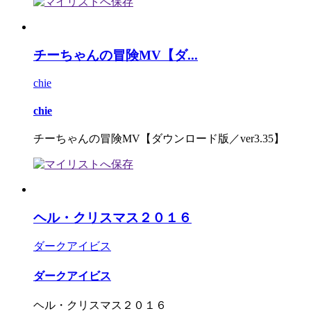
チーちゃんの冒険MV【ダ...
chie
chie
チーちゃんの冒険MV【ダウンロード版／ver3.35】
ヘル・クリスマス２０１６
ダークアイビス
ダークアイビス
ヘル・クリスマス２０１６