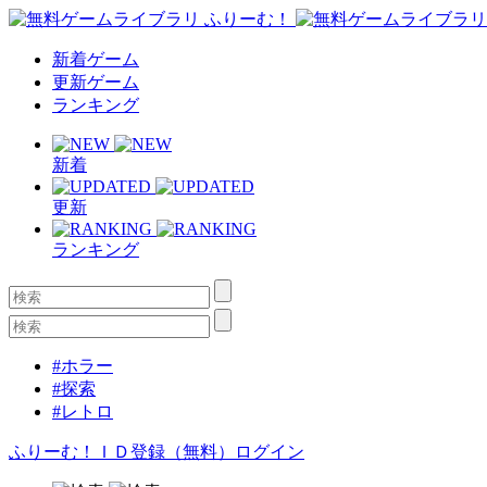
新着ゲーム
更新ゲーム
ランキング
新着
更新
ランキング
#ホラー
#探索
#レトロ
ふりーむ！ＩＤ登録（無料）
ログイン