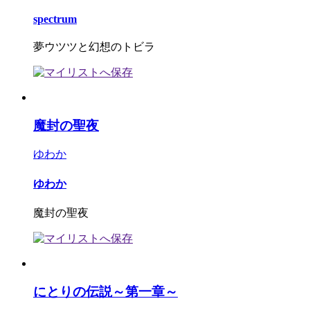
spectrum
夢ウツツと幻想のトビラ
魔封の聖夜
ゆわか
ゆわか
魔封の聖夜
にとりの伝説～第一章～