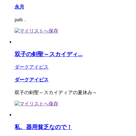
永月
path．
双子の剣聖～スカイディ...
ダークアイビス
ダークアイビス
双子の剣聖～スカイディアの夏休み～
私、器用貧乏なので！