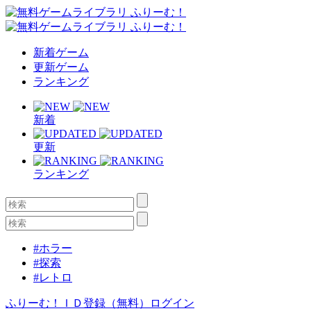
新着ゲーム
更新ゲーム
ランキング
新着
更新
ランキング
#ホラー
#探索
#レトロ
ふりーむ！ＩＤ登録（無料）
ログイン