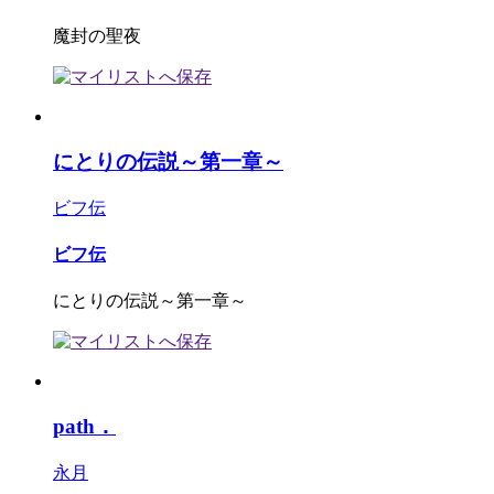
魔封の聖夜
にとりの伝説～第一章～
ビフ伝
ビフ伝
にとりの伝説～第一章～
path．
永月