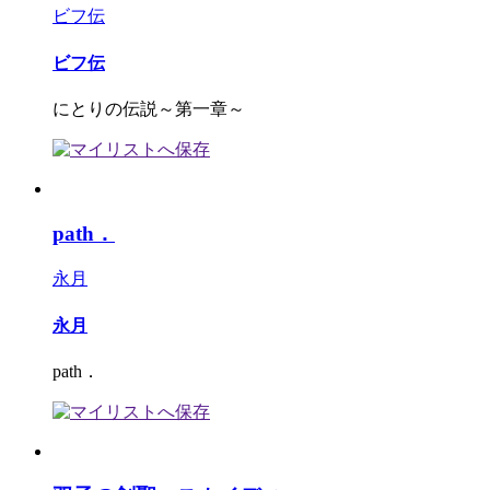
ビフ伝
ビフ伝
にとりの伝説～第一章～
path．
永月
永月
path．