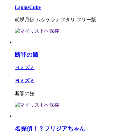
LaplusCube
胡蝶月伝 ムシケラナフタリ フリー版
断罪の館
ヨミズミ
ヨミズミ
断罪の館
名探偵！？フリジアちゃん