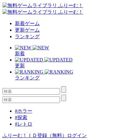
新着ゲーム
更新ゲーム
ランキング
新着
更新
ランキング
#ホラー
#探索
#レトロ
ふりーむ！ＩＤ登録（無料）
ログイン