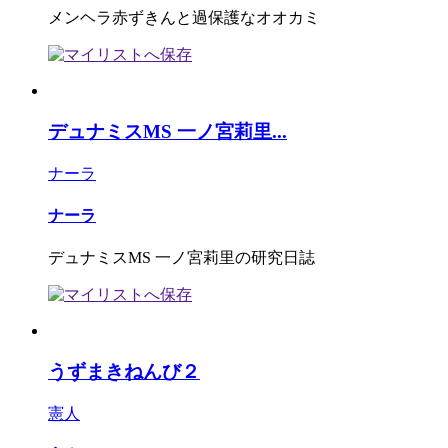
メンヘラ赤ずきんと過保護なオオカミ
デュナミスMS 一ノ宮莉里...
ナーラ
ナーラ
デュナミスMS 一ノ宮莉里の研究日誌
うずまきねんび２
憲人