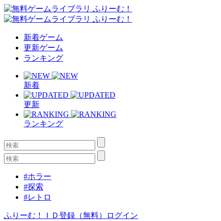
新着ゲーム
更新ゲーム
ランキング
新着
更新
ランキング
#ホラー
#探索
#レトロ
ふりーむ！ＩＤ登録（無料）
ログイン