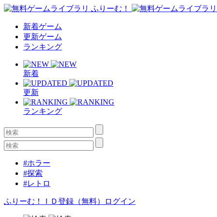
新着ゲーム
更新ゲーム
ランキング
新着
更新
ランキング
#ホラー
#探索
#レトロ
ふりーむ！ＩＤ登録（無料）
ログイン