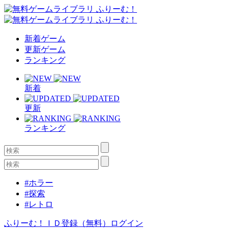
新着ゲーム
更新ゲーム
ランキング
新着
更新
ランキング
#ホラー
#探索
#レトロ
ふりーむ！ＩＤ登録（無料）
ログイン