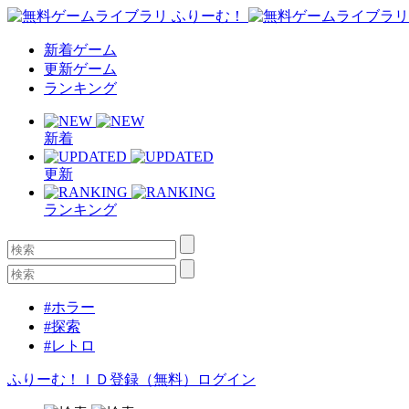
新着ゲーム
更新ゲーム
ランキング
新着
更新
ランキング
#ホラー
#探索
#レトロ
ふりーむ！ＩＤ登録（無料）
ログイン