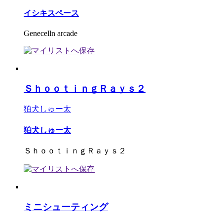
イシキスペース
Genecelln arcade
ＳｈｏｏｔｉｎｇＲａｙｓ２
狛犬しゅー太
狛犬しゅー太
ＳｈｏｏｔｉｎｇＲａｙｓ２
ミニシューティング