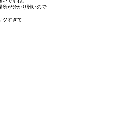
無いですね。
場所が分かり難いので
キツすぎて
。