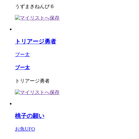
うずまきねんび６
トリアージ勇者
ブー太
ブー太
トリアージ勇者
桃子の願い
お魚UFO