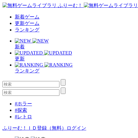
新着ゲーム
更新ゲーム
ランキング
新着
更新
ランキング
#ホラー
#探索
#レトロ
ふりーむ！ＩＤ登録（無料）
ログイン