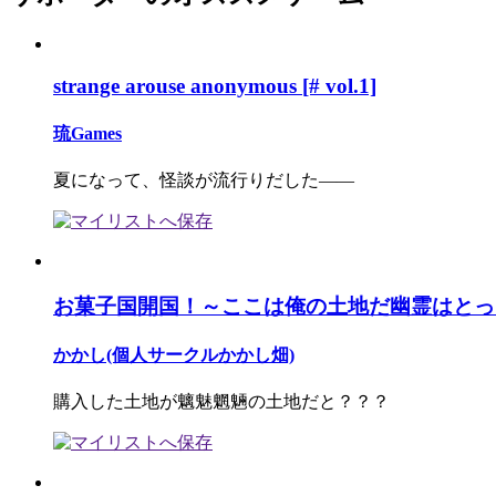
strange arouse anonymous [# vol.1]
琉Games
夏になって、怪談が流行りだした――
お菓子国開国！～ここは俺の土地だ幽霊はとっ
かかし(個人サークルかかし畑)
購入した土地が魑魅魍魎の土地だと？？？