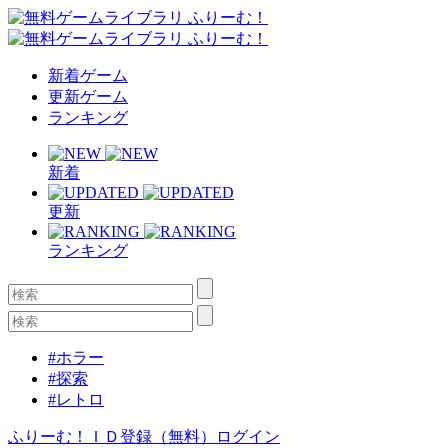
新着ゲーム
更新ゲーム
ランキング
新着
更新
ランキング
#ホラー
#探索
#レトロ
ふりーむ！ＩＤ登録（無料）
ログイン