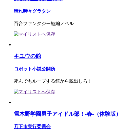
晴れ時々グラタン
百合ファンタジー短編ノベル
キユウの館
ロボット小説公開所
死んでもループする館から脱出しろ！
雪木野学園男子アイドル部！-春-（体験版）
乃下市実行委員会