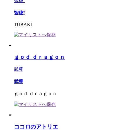
智穂°
智穂°
TUBAKI
ｇｏｄ ｄｒａｇｏｎ
武尊
武尊
ｇｏｄ ｄｒａｇｏｎ
ココロのアトリエ