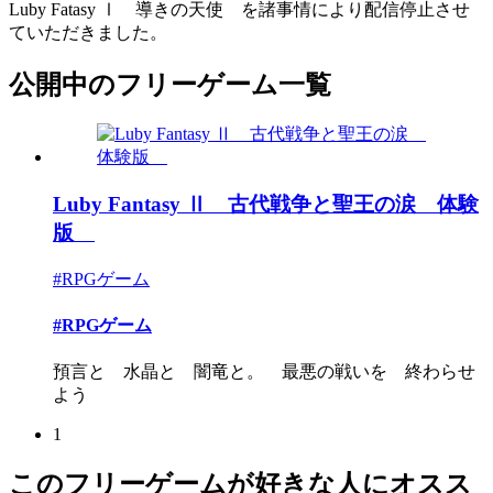
Luby Fatasy Ⅰ 導きの天使 を諸事情により配信停止させ
ていただきました。
公開中のフリーゲーム一覧
Luby Fantasy Ⅱ 古代戦争と聖王の涙 体験
版
#RPGゲーム
#RPGゲーム
預言と 水晶と 闇竜と。 最悪の戦いを 終わらせ
よう
1
このフリーゲームが好きな人にオスス