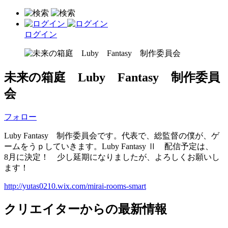
ログイン
未来の箱庭 Luby Fantasy 制作委員
会
フォロー
Luby Fantasy 制作委員会です。代表で、総監督の僕が、ゲ
ームをうｐしていきます。Luby Fantasy Ⅱ 配信予定は、
8月に決定！ 少し延期になりましたが、よろしくお願いし
ます！
http://yutas0210.wix.com/mirai-rooms-smart
クリエイターからの最新情報