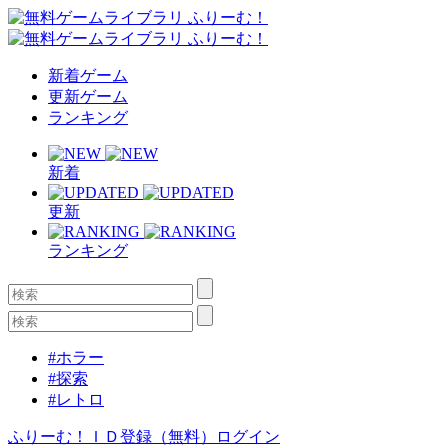
新着ゲーム
更新ゲーム
ランキング
新着
更新
ランキング
#ホラー
#探索
#レトロ
ふりーむ！ＩＤ登録（無料）
ログイン