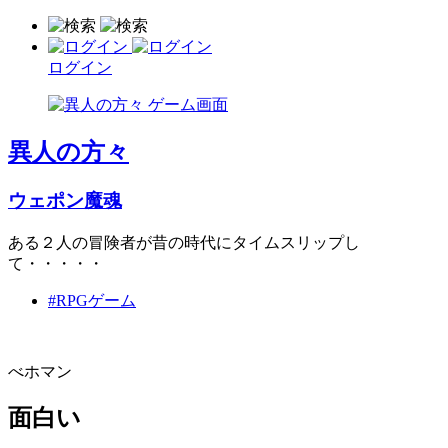
ログイン
異人の方々
ウェポン魔魂
ある２人の冒険者が昔の時代にタイムスリップし
て・・・・・
#RPGゲーム
べホマン
面白い