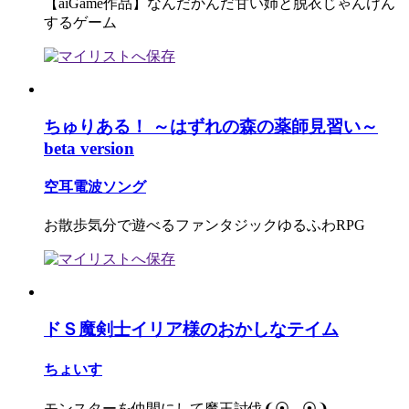
【aiGame作品】なんだかんだ甘い姉と脱衣じゃんけん
するゲーム
ちゅりある！ ～はずれの森の薬師見習い～
beta version
空耳電波ソング
お散歩気分で遊べるファンタジックゆるふわRPG
ドＳ魔剣士イリア様のおかしなテイム
ちょいす
モンスターを仲間にして魔王討伐❨⦿◡⦿❩