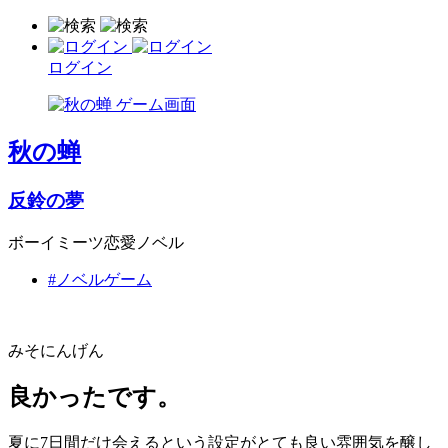
ログイン
秋の蝉
反鈴の夢
ボーイミーツ恋愛ノベル
#ノベルゲーム
みそにんげん
良かったです。
夏に7日間だけ会えるという設定がとても良い雰囲気を醸し