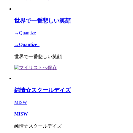
世界で一番悲しい笑顔
→Quantize_
→Quantize_
世界で一番悲しい笑顔
純情☆スクールデイズ
MISW
MISW
純情☆スクールデイズ