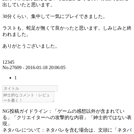
出していたと思います。
30分くらい、集中して一気にプレイできました。
ラストも、蛇足が無くて良かったと思います。しみじみと終
われました。
ありがとうございました。
12345
No.27609 - 2016-01-18 20:06:05
1
NG投稿ガイドライン：「ゲームの感想以外が含まれてい
る」「クリエイターへの攻撃的な内容」「紳士的ではない表
現」
ネタバレについて：ネタバレを含む場合は、文頭に「ネタバ