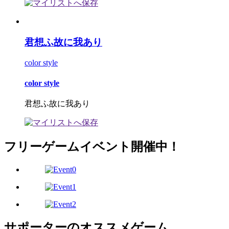
君想ふ故に我あり
color style
color style
君想ふ故に我あり
フリーゲームイベント開催中！
サポーターのオススメゲーム