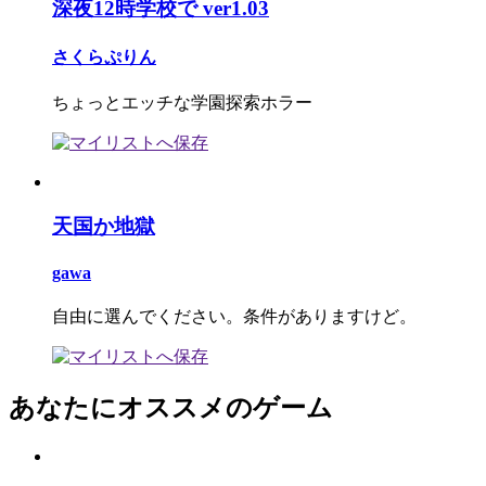
深夜12時学校で ver1.03
さくらぷりん
ちょっとエッチな学園探索ホラー
天国か地獄
gawa
自由に選んでください。条件がありますけど。
あなたにオススメのゲーム