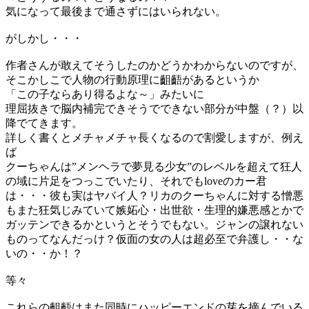
気になって最後まで通さずにはいられない。
がしかし・・・
作者さんが敢えてそうしたのかどうかわからないのですが、
そこかしこで人物の行動原理に齟齬があるというか
「この子ならあり得るよな～」みたいに
理屈抜きで脳内補完できそうでできない部分が中盤（？）以
降でてきます。
詳しく書くとメチャメチャ長くなるので割愛しますが、例え
ば
クーちゃんは”メンヘラで夢見る少女”のレベルを超えて狂人
の域に片足をつっこでいたり、それでもloveのカー君
は・・・彼も実はヤバイ人？リカのクーちゃんに対する憎悪
もまた狂気じみていて嫉妬心・出世欲・生理的嫌悪感とかで
ガッテンできるかというとそうでもない。ジャンの譲れない
ものってなんだっけ？仮面の女の人は超必至で弁護し・・な
いの・・か！？
等々
これらの齟齬はまた同時にハッピーエンドの芽を摘んでいる