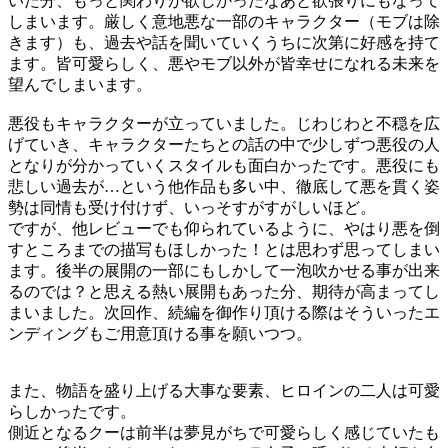
いた分、もっと関わりが欲しかったなあと欲張りにもなって
しまいます。厳しく意地悪な一部のキャラクター（モブは除
きます）も、過去や話を聞いていくうちに次第に好感を持て
ます。皆可愛らしく、悪やモブ以外が皆幸せになれる未来を
望んでしまいます。
悪役もキャラクターが立っていました。じわじわと不穏を広
げていき、キャラクターたちとの話の中で少しずつ悪役の人
となりが分かっていくスタイルも面白かったです。悪役にも
悲しい過去が…という他作品も多い中、徹底して悪を貫く姿
勢は同情も受け付けず、いっそすがすがしいほど。
ですが、他レビューでも仰られているように、やはり悪を倒
すところまでの描写もほしかった！とは思わず思ってしまい
ます。後半の展開の一部にもしかして一泡吹かせる事が出来
るのでは？と思える熱い展開もあった分、期待が高まってし
まいました。次回作、続編を御作り頂ける際はそういったエ
ンディングもご用意頂ける事を願いつつ。
また、物語を盛り上げる大事な要素、ヒロインの二人は可愛
らしかったです。
側近となるクーは前半は夢見がちで可愛らしく感じていたも