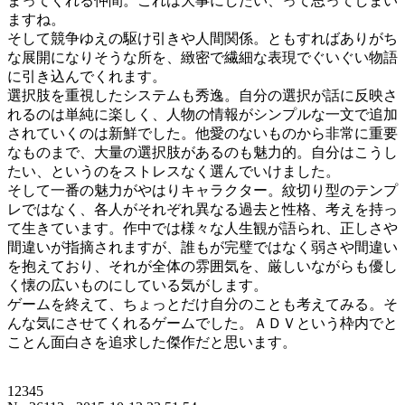
まってくれる仲間。これは大事にしたい、って思ってしまい
ますね。
そして競争ゆえの駆け引きや人間関係。ともすればありがち
な展開になりそうな所を、緻密で繊細な表現でぐいぐい物語
に引き込んでくれます。
選択肢を重視したシステムも秀逸。自分の選択が話に反映さ
れるのは単純に楽しく、人物の情報がシンプルな一文で追加
されていくのは新鮮でした。他愛のないものから非常に重要
なものまで、大量の選択肢があるのも魅力的。自分はこうし
たい、というのをストレスなく選んでいけました。
そして一番の魅力がやはりキャラクター。紋切り型のテンプ
レではなく、各人がそれぞれ異なる過去と性格、考えを持っ
て生きています。作中では様々な人生観が語られ、正しさや
間違いが指摘されますが、誰もが完璧ではなく弱さや間違い
を抱えており、それが全体の雰囲気を、厳しいながらも優し
く懐の広いものにしている気がします。
ゲームを終えて、ちょっとだけ自分のことも考えてみる。そ
んな気にさせてくれるゲームでした。ＡＤＶという枠内でと
ことん面白さを追求した傑作だと思います。
12345