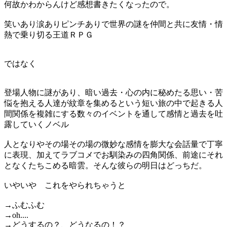
何故かわからんけど感想書きたくなったので。
笑いあり涙ありピンチありで世界の謎を仲間と共に友情・情
熱で乗り切る王道ＲＰＧ
ではなく
登場人物に謎があり、暗い過去・心の内に秘めたる思い・苦
悩を抱える人達が紋章を集めるという短い旅の中で起きる人
間関係を複雑にする数々のイベントを通して感情と過去を吐
露していくノベル
人となりやその場その場の微妙な感情を膨大な会話量で丁寧
に表現、加えてラブコメでお馴染みの四角関係、前途にそれ
となくたちこめる暗雲。そんな彼らの明日はどっちだ。
いやいや これをやられちゃうと
→ふむふむ
→oh....
→どうするの？、どうなるの！？