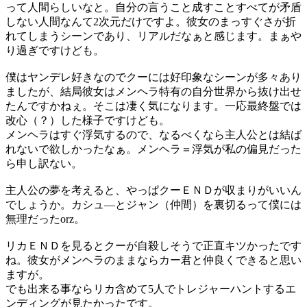
って人間らしいなと。自分の言うこと成すことすべてが矛盾
しない人間なんて2次元だけですよ。彼女のまっすぐさが折
れてしまうシーンであり、リアルだなぁと感じます。まぁや
り過ぎですけども。
僕はヤンデレ好きなのでクーには好印象なシーンが多々あり
ましたが、結局彼女はメンヘラ特有の自分世界から抜け出せ
たんですかねぇ。そこは凄く気になります。一応最終盤では
改心（？）した様子ですけども。
メンヘラはすぐ浮気するので、なるべくなら主人公とは結ば
れないで欲しかったなぁ。メンヘラ＝浮気が私の偏見だった
ら申し訳ない。
主人公の夢を考えると、やっぱクーＥＮＤが収まりがいいん
でしょうか。カシュ―とジャン（仲間）を裏切るって僕には
無理だったorz。
リカＥＮＤを見るとクーが自殺しそうで正直キツかったです
ね。彼女がメンヘラのままならカー君と仲良くできると思い
ますが。
でも出来る事ならリカ含めて5人でトレジャーハントするエ
ンディングが見たかったです。