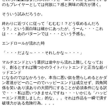
のもプレイヤーとしては何故に？感と興味の両方が湧く。
そういう試みだろうか。
終わりに近づくに従って「むむむ！？どう収めるんだろ
う？」という面白味は確かにあったが、うーん・・・これ
は・・・あのパターンでは・・・という予感も。
エンドロールが流れた時
「・・・だよな～・・・それしかな～・・・」
マルチエンドという選択は途中から流れ上難しくなってお
り、創るとすれば幾つかのライトバットエンドと正当な超バ
ッドエンド
になるのではなかろうか。本当に悪い奴を懲らしめるとかダ
ン君達がどーのこーのでハッピーエンドは成立せず、四角関
係を笑いあり涙ありの大団円にすることが必須条件になる訳
で・・・私は思いつきませんですね・・・いかにも「ハッピ
ーエンド用意しました」的な。。。それは作品を一瞬で潰す
破壊力がある危険行為。。。。