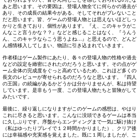
あと思います。その要因は、登場人物全てに何らかの過去が
あり、その成長の結果今がある、そしてそれがブレないこと
だと思います。皆、ゲームの登場人物とは思えないほどしっ
かりと生きており、個性があります。『え、このキャラがこ
んなこと言うかな？？』などと感じることはなく、『うんう
ん、このキャラならこう思うよね…』と思えるので、どんど
ん感情移入してしまい、物語に引き込まれていきます。
作者様はゲーム製作にあたり、各々の登場人物の性格や過去
などの設定を緻密にされたのだろうと思います。その点がゲ
ーム全体の完成度をぐっと高めているため、これほど多くの
長文のレビューが寄せられるのだろうなと思います。『四人
の王国』の続編があるかどうかは分かりませんが、私は待望
しています。是非もう一度、この登場人物たちと冒険がして
みたいです。
最後に、繰り返しになりますがこのゲームの感想は、やはり
これに尽きると思います。こんなに没頭できるゲームは本当
に久しぶりです。序盤からエンディングまで一気に駆け抜け
（私はゆったりプレイで１２時間かかりました）、クリア後
には幸福感や充実感を覚えました。既に１周しましたが、こ