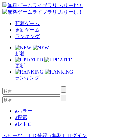
新着ゲーム
更新ゲーム
ランキング
新着
更新
ランキング
#ホラー
#探索
#レトロ
ふりーむ！ＩＤ登録（無料）
ログイン