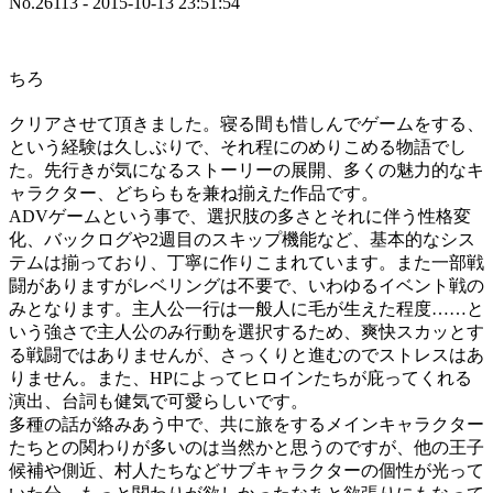
No.26113 - 2015-10-13 23:51:54
ちろ
クリアさせて頂きました。寝る間も惜しんでゲームをする、
という経験は久しぶりで、それ程にのめりこめる物語でし
た。先行きが気になるストーリーの展開、多くの魅力的なキ
ャラクター、どちらもを兼ね揃えた作品です。
ADVゲームという事で、選択肢の多さとそれに伴う性格変
化、バックログや2週目のスキップ機能など、基本的なシス
テムは揃っており、丁寧に作りこまれています。また一部戦
闘がありますがレベリングは不要で、いわゆるイベント戦の
みとなります。主人公一行は一般人に毛が生えた程度……と
いう強さで主人公のみ行動を選択するため、爽快スカッとす
る戦闘ではありませんが、さっくりと進むのでストレスはあ
りません。また、HPによってヒロインたちが庇ってくれる
演出、台詞も健気で可愛らしいです。
多種の話が絡みあう中で、共に旅をするメインキャラクター
たちとの関わりが多いのは当然かと思うのですが、他の王子
候補や側近、村人たちなどサブキャラクターの個性が光って