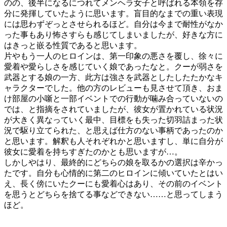
のの、後半になるにつれてメンヘラ女子と呼ばれる本領を存
分に発揮していたように思います。盲目的なまでの重い表現
には思わずぞっとさせられるほど。自分は今まで耐性がなか
った事もあり怖さすらも感じてしまいましたが、好きな方に
はきっと嵌る性質であると思います。
片やもう一人のヒロインは、第一印象の悪さを覆し、徐々に
愛着や愛らしさを感じていく娘であったなと。クーが弱さを
武器とする娘の一方、此方は強さを武器としたしたたかなキ
ャラクターでした。他の方のレビューも見させて頂き、おま
け部屋の小噺と一部イベントでの行動が噛み合っていないの
では、と指摘をされていましたが、彼女が置かれている状況
が大きく異なっていく最中、目標をも失った切羽詰まった状
況で駆り立てられた、と思えば仕方のない事柄であったのか
と思います。解釈も人それぞれかと思いますし、単に自分が
彼女に愛着を持ちすぎたのかとも思いますが…。
しかしやはり、最終的にどちらの娘を取るかの選択は辛かっ
たです。自分も心情的に第二のヒロインに傾いていたとはい
え、長く傍にいたクーにも愛着心はあり、その前のイベント
を思うとどちらを捨てる事などできない……と思ってしまう
ほど。