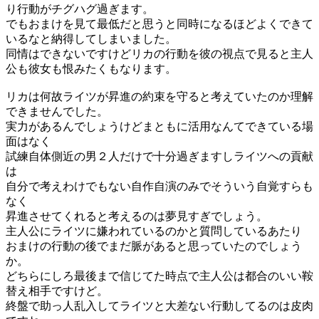
り行動がチグハグ過ぎます。
でもおまけを見て最低だと思うと同時になるほどよくできて
いるなと納得してしまいました。
同情はできないですけどリカの行動を彼の視点で見ると主人
公も彼女も恨みたくもなります。
リカは何故ライツが昇進の約束を守ると考えていたのか理解
できませんでした。
実力があるんでしょうけどまともに活用なんてできている場
面はなく
試練自体側近の男２人だけで十分過ぎますしライツへの貢献
は
自分で考えわけでもない自作自演のみでそういう自覚すらも
なく
昇進させてくれると考えるのは夢見すぎでしょう。
主人公にライツに嫌われているのかと質問しているあたり
おまけの行動の後でまだ脈があると思っていたのでしょう
か。
どちらにしろ最後まで信じてた時点で主人公は都合のいい鞍
替え相手ですけど。
終盤で助っ人乱入してライツと大差ない行動してるのは皮肉