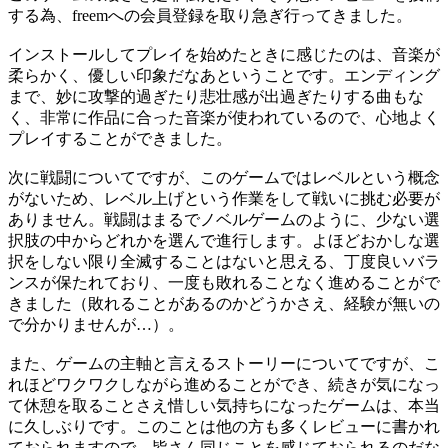
する為、freemへの会員登録を取り急ぎ行ってきました。
インストールしてプレイを始めたときに感じたのは、音楽が
柔らかく、優しい印象だなあということです。エンディング
まで、妙に攻撃的過ぎたり悲壮感が出過ぎたりする曲もな
く、非常に作品に合った音楽が使われているので、心地よく
プレイすることができました。
次に戦闘についてですが、このゲームではレベルという概念
がないため、レベル上げという作業をして戦いに挑む必要が
ありません。戦闘はまるでノベルゲームのように、少ない選
択肢の中からどれかを選んで進行します。よほどおかしな選
択をしない限り全滅することはないと思える、丁度良いバラ
ンスが保たれており、一度も敗れることなく進めることがで
きました（敗れることがあるのかどうかさえ、経験が無いの
で分かりませんが…）。
また、ゲームの主軸と言えるストーリーについてですが、こ
れほどワクワクしながら進めることができ、続きが気になっ
て休憩を取ることさえ惜しい気持ちになったゲームは、本当
に久しぶりです。このことは他の方も多くレビューに書かれ
ておられますので、皆さん同じことを感じておられるのだな