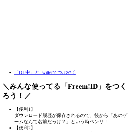
「DL中」とTwitterでつぶやく
＼みんな使ってる「
Freem!ID
」をつく
ろう！／
【便利1】
ダウンロード履歴が保存されるので、後から「あのゲ
ームなんて名前だっけ？」という時ベンリ！
【便利2】