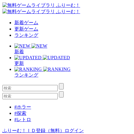
新着ゲーム
更新ゲーム
ランキング
新着
更新
ランキング
#ホラー
#探索
#レトロ
ふりーむ！ＩＤ登録（無料）
ログイン