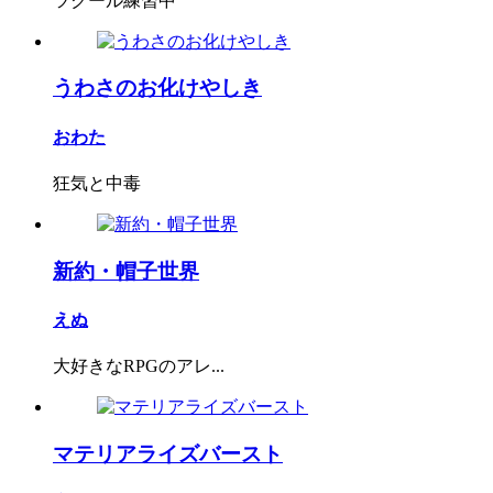
ツクール練習中
うわさのお化けやしき
おわた
狂気と中毒
新約・帽子世界
えぬ
大好きなRPGのアレ...
マテリアライズバースト