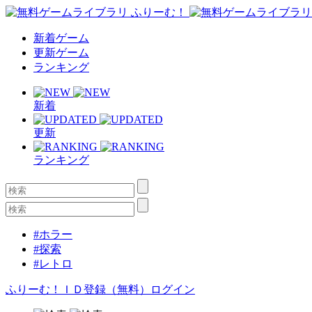
新着ゲーム
更新ゲーム
ランキング
新着
更新
ランキング
#ホラー
#探索
#レトロ
ふりーむ！ＩＤ登録（無料）
ログイン