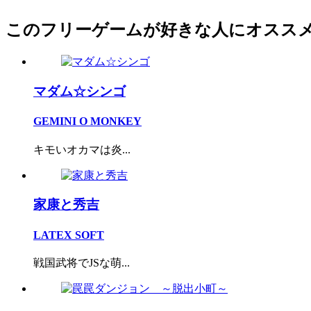
このフリーゲームが好きな人にオスス
マダム☆シンゴ
GEMINI O MONKEY
キモいオカマは炎...
家康と秀吉
LATEX SOFT
戦国武将でJSな萌...