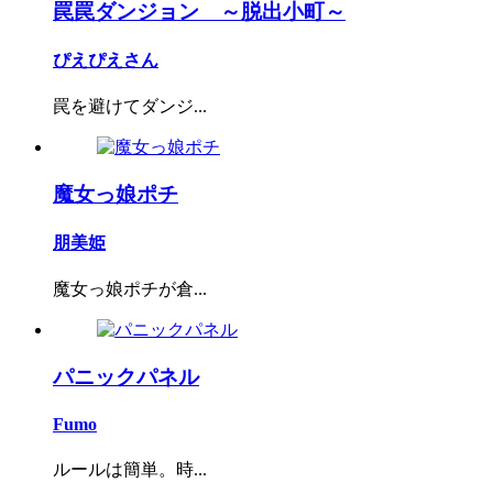
罠罠ダンジョン ～脱出小町～
ぴえぴえさん
罠を避けてダンジ...
魔女っ娘ポチ
朋美姫
魔女っ娘ポチが倉...
パニックパネル
Fumo
ルールは簡単。時...