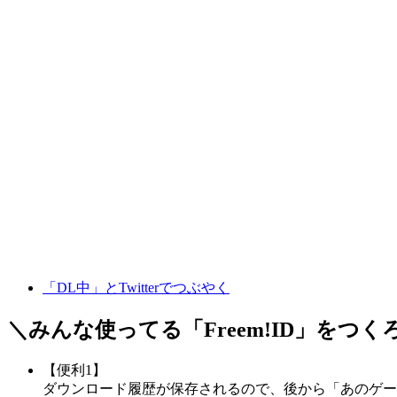
「DL中」とTwitterでつぶやく
＼みんな使ってる「
Freem!ID
」をつく
【便利1】
ダウンロード履歴が保存されるので、後から「あのゲー