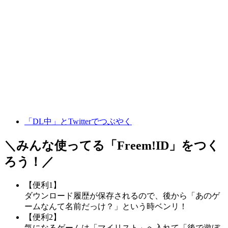
「DL中」とTwitterでつぶやく
＼みんな使ってる「
Freem!ID
」をつく
ろう！／
【便利1】
ダウンロード履歴が保存されるので、後から「あのゲ
ームなんて名前だっけ？」という時ベンリ！
【便利2】
気になるゲームは「マイリスト」へ入れて「後で遊ぼ