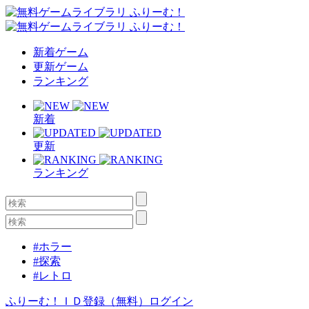
新着ゲーム
更新ゲーム
ランキング
新着
更新
ランキング
#ホラー
#探索
#レトロ
ふりーむ！ＩＤ登録（無料）
ログイン