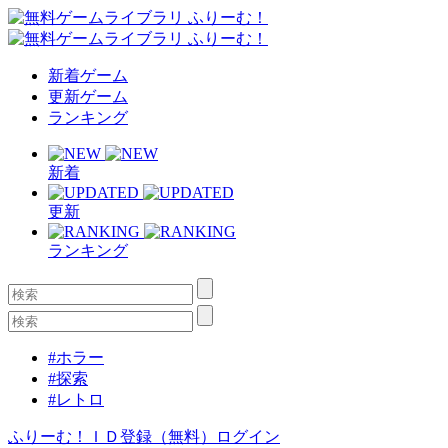
新着ゲーム
更新ゲーム
ランキング
新着
更新
ランキング
#ホラー
#探索
#レトロ
ふりーむ！ＩＤ登録（無料）
ログイン