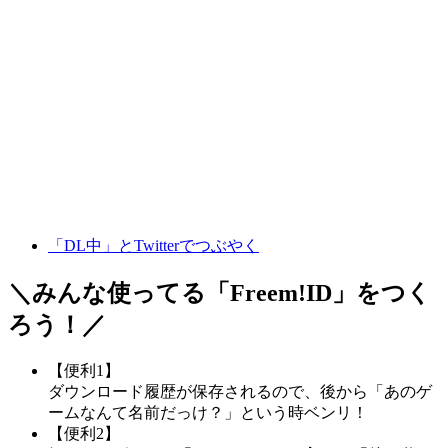
「DL中」とTwitterでつぶやく
＼みんな使ってる「
Freem!ID
」をつく
ろう！／
【便利1】
ダウンロード履歴が保存されるので、後から「あのゲ
ームなんて名前だっけ？」という時ベンリ！
【便利2】