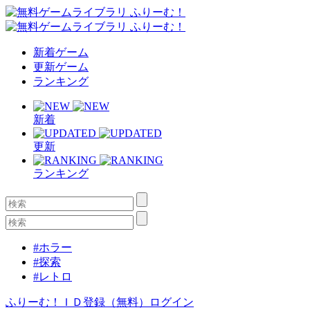
新着ゲーム
更新ゲーム
ランキング
新着
更新
ランキング
#ホラー
#探索
#レトロ
ふりーむ！ＩＤ登録（無料）
ログイン