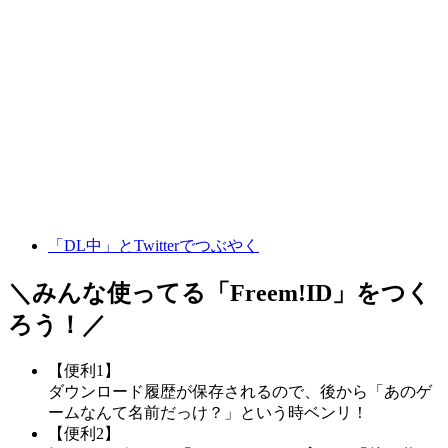
「DL中」とTwitterでつぶやく
＼みんな使ってる「
Freem!ID
」をつく
ろう！／
【便利1】
ダウンロード履歴が保存されるので、後から「あのゲ
ームなんて名前だっけ？」という時ベンリ！
【便利2】