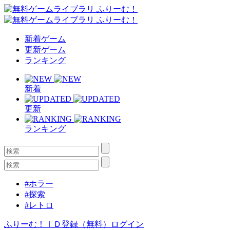
新着ゲーム
更新ゲーム
ランキング
新着
更新
ランキング
#ホラー
#探索
#レトロ
ふりーむ！ＩＤ登録（無料）
ログイン