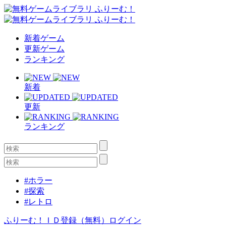
新着ゲーム
更新ゲーム
ランキング
新着
更新
ランキング
#ホラー
#探索
#レトロ
ふりーむ！ＩＤ登録（無料）
ログイン