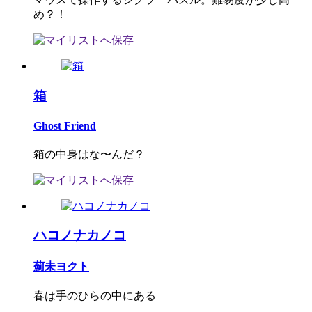
め？！
箱
Ghost Friend
箱の中身はな〜んだ？
ハコノナカノコ
薊未ヨクト
春は手のひらの中にある