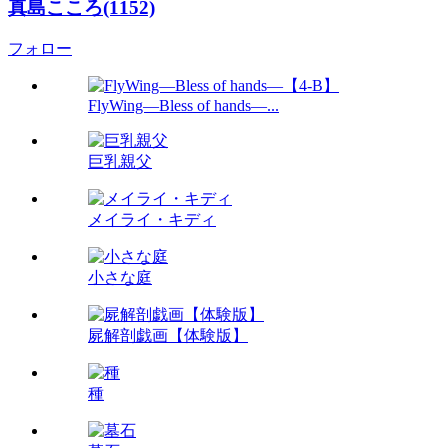
真島こころ(1152)
フォロー
FlyWing―Bless of hands―...
巨乳親父
メイライ・キディ
小さな庭
屍解剖戯画【体験版】
種