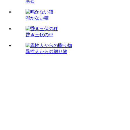
墓石
鳴かない猫
昏き三伏の秤
異性人からの贈り物