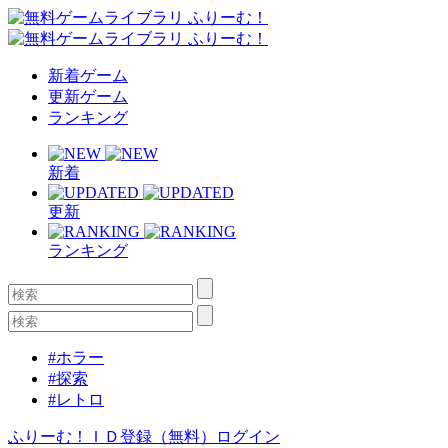
新着ゲーム
更新ゲーム
ランキング
新着
更新
ランキング
#ホラー
#探索
#レトロ
ふりーむ！ＩＤ登録（無料）
ログイン