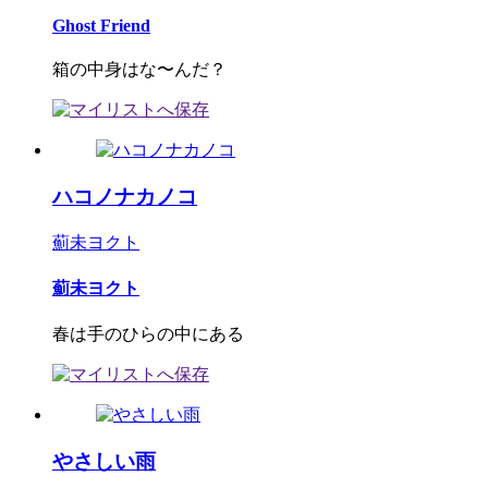
Ghost Friend
箱の中身はな〜んだ？
ハコノナカノコ
薊未ヨクト
薊未ヨクト
春は手のひらの中にある
やさしい雨