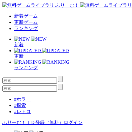
新着ゲーム
更新ゲーム
ランキング
新着
更新
ランキング
#ホラー
#探索
#レトロ
ふりーむ！ＩＤ登録（無料）
ログイン