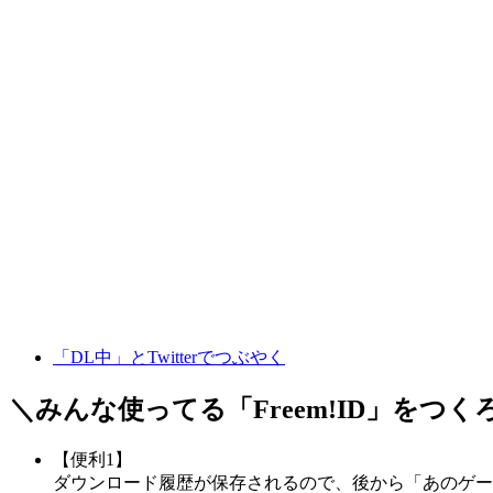
「DL中」とTwitterでつぶやく
＼みんな使ってる「
Freem!ID
」をつく
【便利1】
ダウンロード履歴が保存されるので、後から「あのゲー