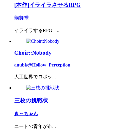
[本作]イライラさせるRPG
龍舞堂
イライラするRPG ...
Choir::Nobody
anubis@Hollow_Perception
人工世界でロボッ...
三枚の挑戦状
き～ちゃん
ニートの青年が市...