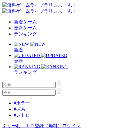
新着ゲーム
更新ゲーム
ランキング
新着
更新
ランキング
#ホラー
#探索
#レトロ
ふりーむ！ＩＤ登録（無料）
ログイン