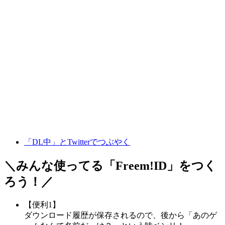
「DL中」とTwitterでつぶやく
＼みんな使ってる「
Freem!ID
」をつく
ろう！／
【便利1】
ダウンロード履歴が保存されるので、後から「あのゲ