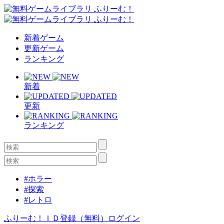
新着ゲーム
更新ゲーム
ランキング
新着
更新
ランキング
#ホラー
#探索
#レトロ
ふりーむ！ＩＤ登録（無料）
ログイン