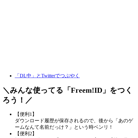
「DL中」とTwitterでつぶやく
＼みんな使ってる「
Freem!ID
」をつく
ろう！／
【便利1】
ダウンロード履歴が保存されるので、後から「あのゲ
ームなんて名前だっけ？」という時ベンリ！
【便利2】