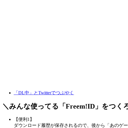
「DL中」とTwitterでつぶやく
＼みんな使ってる「
Freem!ID
」をつく
【便利1】
ダウンロード履歴が保存されるので、後から「あのゲー