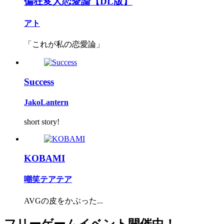
偏狂変人恋愛論【DL版】
アト
「これが私の恋愛論」
Success
JakoLantern
short story!
KOBAMI
嘲笑テアテア
AVGの皮をかぶった...