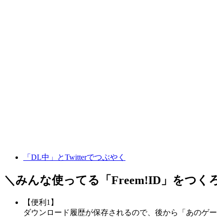
「DL中」とTwitterでつぶやく
＼みんな使ってる「
Freem!ID
」をつく
【便利1】
ダウンロード履歴が保存されるので、後から「あのゲー