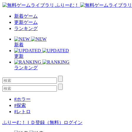
新着ゲーム
更新ゲーム
ランキング
新着
更新
ランキング
#ホラー
#探索
#レトロ
ふりーむ！ＩＤ登録（無料）
ログイン