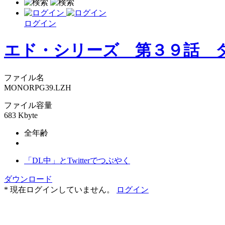
ログイン
エド・シリーズ 第３９話 
ファイル名
MONORPG39.LZH
ファイル容量
683 Kbyte
全年齢
「DL中」とTwitterでつぶやく
ダウンロード
* 現在ログインしていません。
ログイン