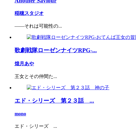
Another Saviour
稲穂スタジオ
――それは可能性の...
歌劇戦隊ローゼンナイツRPG-...
煌月あや
王女とその仲間た...
エド・シリーズ 第２３話 ...
mono
エド・シリーズ ...