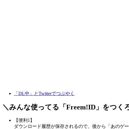
「DL中」とTwitterでつぶやく
＼みんな使ってる「
Freem!ID
」をつく
【便利1】
ダウンロード履歴が保存されるので、後から「あのゲー