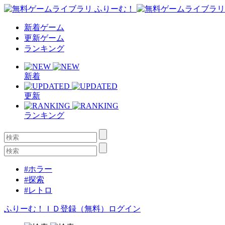
新着ゲーム
更新ゲーム
ランキング
新着
更新
ランキング
#ホラー
#探索
#レトロ
ふりーむ！ＩＤ登録（無料）
ログイン