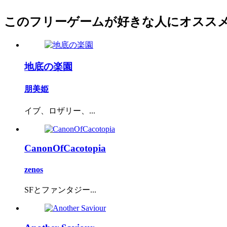
このフリーゲームが好きな人にオスス
地底の楽園
朋美姫
イブ、ロザリー、...
CanonOfCacotopia
zenos
SFとファンタジー...