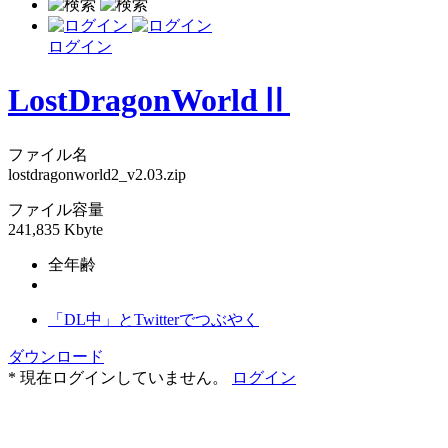
ログイン
LostDragonWorldⅡ
ファイル名
lostdragonworld2_v2.03.zip
ファイル容量
241,835 Kbyte
全年齢
「DL中」とTwitterでつぶやく
ダウンロード
* 現在ログインしていません。
ログイン