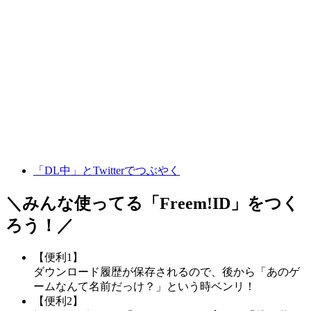
「DL中」とTwitterでつぶやく
＼みんな使ってる「
Freem!ID
」をつく
ろう！／
【便利1】
ダウンロード履歴が保存されるので、後から「あのゲ
ームなんて名前だっけ？」という時ベンリ！
【便利2】