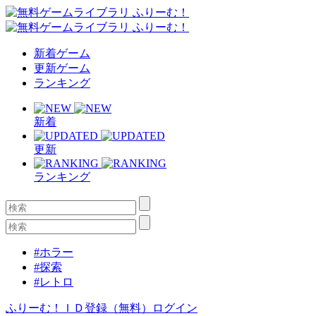
新着ゲーム
更新ゲーム
ランキング
新着
更新
ランキング
#ホラー
#探索
#レトロ
ふりーむ！ＩＤ登録（無料）
ログイン