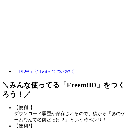
「DL中」とTwitterでつぶやく
＼みんな使ってる「
Freem!ID
」をつく
ろう！／
【便利1】
ダウンロード履歴が保存されるので、後から「あのゲ
ームなんて名前だっけ？」という時ベンリ！
【便利2】