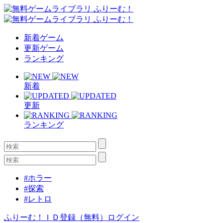
新着ゲーム
更新ゲーム
ランキング
新着
更新
ランキング
#ホラー
#探索
#レトロ
ふりーむ！ＩＤ登録（無料）
ログイン