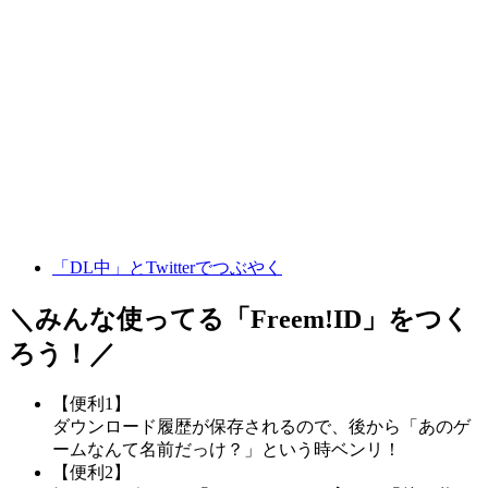
「DL中」とTwitterでつぶやく
＼みんな使ってる「
Freem!ID
」をつく
ろう！／
【便利1】
ダウンロード履歴が保存されるので、後から「あのゲ
ームなんて名前だっけ？」という時ベンリ！
【便利2】