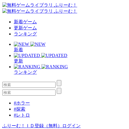
新着ゲーム
更新ゲーム
ランキング
新着
更新
ランキング
#ホラー
#探索
#レトロ
ふりーむ！ＩＤ登録（無料）
ログイン