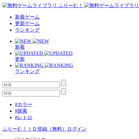
新着ゲーム
更新ゲーム
ランキング
新着
更新
ランキング
#ホラー
#探索
#レトロ
ふりーむ！ＩＤ登録（無料）
ログイン