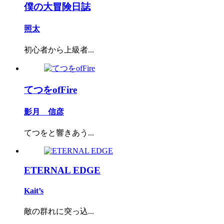
僕の大冒険日誌
照太
初心者から上級者...
てつをofFire
影月 信彦
てつをと響きあう...
ETERNAL EDGE
Kait’s
敵の群れに突っ込...