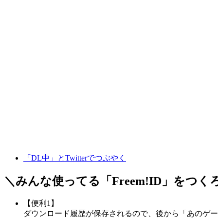
「DL中」とTwitterでつぶやく
＼みんな使ってる「
Freem!ID
」をつく
【便利1】
ダウンロード履歴が保存されるので、後から「あのゲー