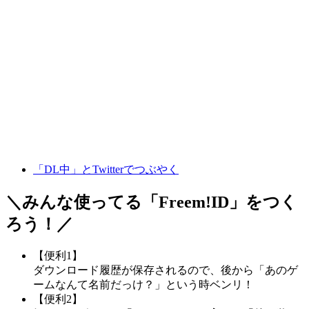
「DL中」とTwitterでつぶやく
＼みんな使ってる「
Freem!ID
」をつく
ろう！／
【便利1】
ダウンロード履歴が保存されるので、後から「あのゲ
ームなんて名前だっけ？」という時ベンリ！
【便利2】