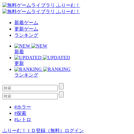
新着ゲーム
更新ゲーム
ランキング
新着
更新
ランキング
#ホラー
#探索
#レトロ
ふりーむ！ＩＤ登録（無料）
ログイン