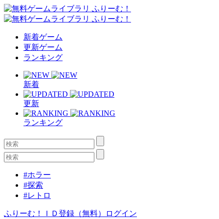
新着ゲーム
更新ゲーム
ランキング
新着
更新
ランキング
#ホラー
#探索
#レトロ
ふりーむ！ＩＤ登録（無料）
ログイン