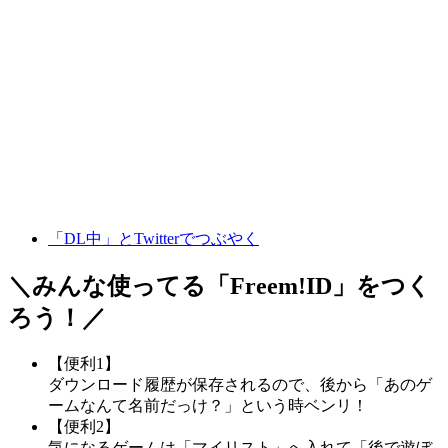
「DL中」とTwitterでつぶやく
＼みんな使ってる「
Freem!ID
」をつく
ろう！／
【便利1】
ダウンロード履歴が保存されるので、後から「あのゲ
ームなんて名前だっけ？」という時ベンリ！
【便利2】
気になるゲームは「マイリスト」へ入れて「後で遊ぼ