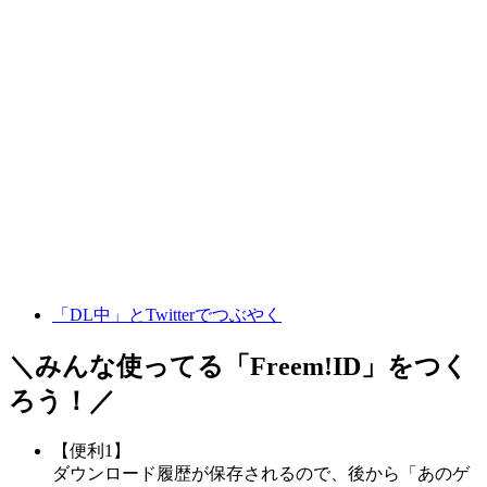
「DL中」とTwitterでつぶやく
＼みんな使ってる「
Freem!ID
」をつく
ろう！／
【便利1】
ダウンロード履歴が保存されるので、後から「あのゲ