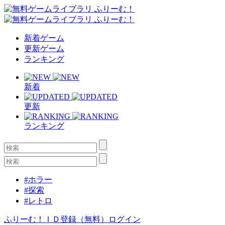
新着ゲーム
更新ゲーム
ランキング
新着
更新
ランキング
#ホラー
#探索
#レトロ
ふりーむ！ＩＤ登録（無料）
ログイン