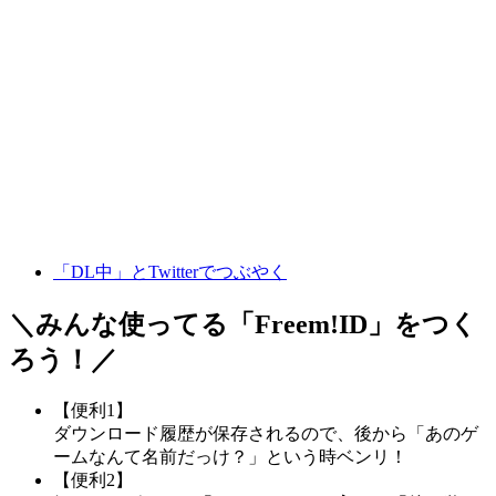
「DL中」とTwitterでつぶやく
＼みんな使ってる「
Freem!ID
」をつく
ろう！／
【便利1】
ダウンロード履歴が保存されるので、後から「あのゲ
ームなんて名前だっけ？」という時ベンリ！
【便利2】