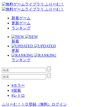
新着ゲーム
更新ゲーム
ランキング
新着
更新
ランキング
#ホラー
#探索
#レトロ
ふりーむ！ＩＤ登録（無料）
ログイン