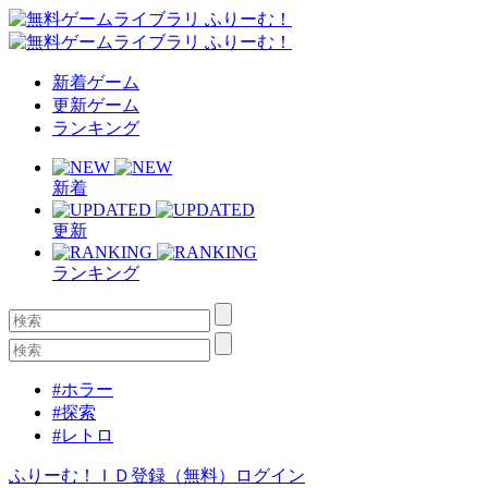
新着ゲーム
更新ゲーム
ランキング
新着
更新
ランキング
#ホラー
#探索
#レトロ
ふりーむ！ＩＤ登録（無料）
ログイン