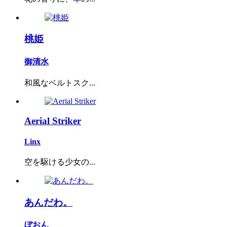
桃姫
御清水
和風なベルトスク...
Aerial Striker
Linx
空を駆ける少女の...
あんだわ。
ぼおん