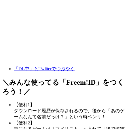
「DL中」とTwitterでつぶやく
＼みんな使ってる「
Freem!ID
」をつく
ろう！／
【便利1】
ダウンロード履歴が保存されるので、後から「あのゲ
ームなんて名前だっけ？」という時ベンリ！
【便利2】
気になるゲームは「マイリスト」へ入れて「後で遊ぼ