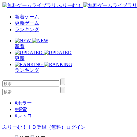
新着ゲーム
更新ゲーム
ランキング
新着
更新
ランキング
#ホラー
#探索
#レトロ
ふりーむ！ＩＤ登録（無料）
ログイン