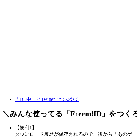
「DL中」とTwitterでつぶやく
＼みんな使ってる「
Freem!ID
」をつく
【便利1】
ダウンロード履歴が保存されるので、後から「あのゲー