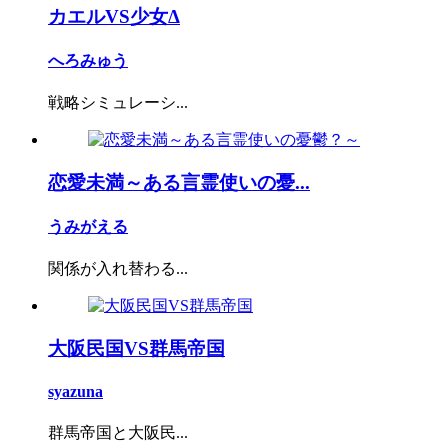
カエルVS少女Δ
へろみゅう
戦略シミュレーシ...
恋愛未満～ある言霊使いの憂...
うみがえる
関係が入れ替わる...
大阪民国VS群馬帝国
syazuna
群馬帝国と大阪民...