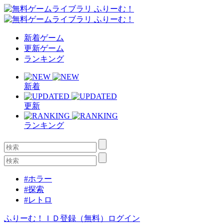
新着ゲーム
更新ゲーム
ランキング
新着
更新
ランキング
#ホラー
#探索
#レトロ
ふりーむ！ＩＤ登録（無料）
ログイン