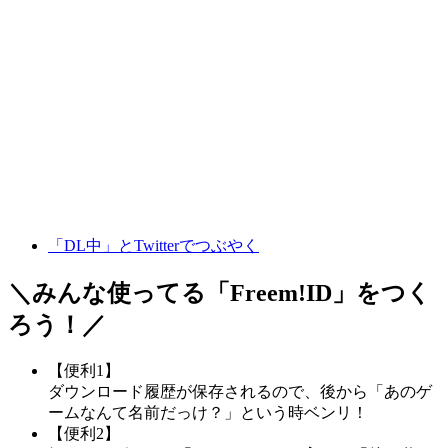
「DL中」とTwitterでつぶやく
＼みんな使ってる「
Freem!ID
」をつく
ろう！／
【便利1】
ダウンロード履歴が保存されるので、後から「あのゲ
ームなんて名前だっけ？」という時ベンリ！
【便利2】