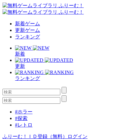
新着ゲーム
更新ゲーム
ランキング
新着
更新
ランキング
#ホラー
#探索
#レトロ
ふりーむ！ＩＤ登録（無料）
ログイン