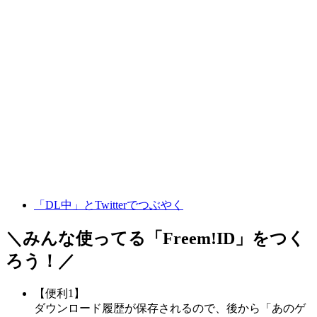
「DL中」とTwitterでつぶやく
＼みんな使ってる「
Freem!ID
」をつく
ろう！／
【便利1】
ダウンロード履歴が保存されるので、後から「あのゲ