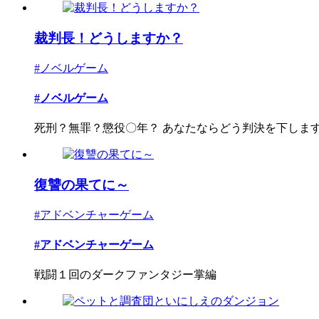
裁判長！どうしますか？
#ノベルゲーム
#ノベルゲーム
死刑？無罪？懲役〇年？ あなたならどう判決を下しま
復讐の果てに～
#アドベンチャーゲーム
#アドベンチャーゲーム
戦闘１回のダークファンタジー掌編