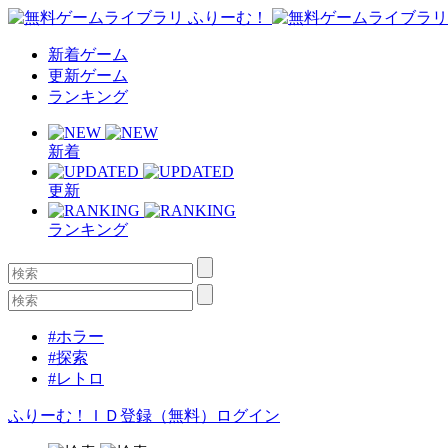
新着ゲーム
更新ゲーム
ランキング
新着
更新
ランキング
#ホラー
#探索
#レトロ
ふりーむ！ＩＤ登録（無料）
ログイン