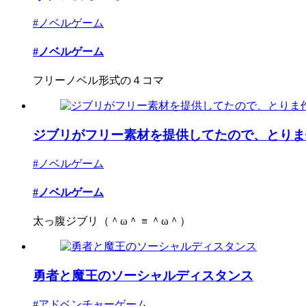
#ノベルゲーム
#ノベルゲーム
フリーノベル形式の４コマ
ジブリがフリー素材を提供してたので、とりま作っ
#ノベルゲーム
#ノベルゲーム
太っ腹ジブリ（＾ω＾ ≡ ＾ω＾）
勇者と魔王のソーシャルディスタンス
#アドベンチャーゲーム