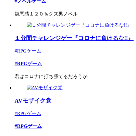
#ノベルゲーム
嫌悪感１２０％クズ男ノベル
１分間チャレンジゲー『コロナに負けるな!!』
#RPGゲーム
#RPGゲーム
君はコロナに打ち勝てるだろうか
AVモザイク党
#RPGゲーム
#RPGゲーム