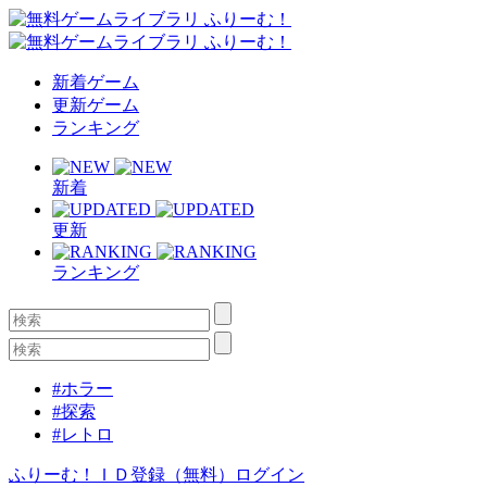
新着ゲーム
更新ゲーム
ランキング
新着
更新
ランキング
#ホラー
#探索
#レトロ
ふりーむ！ＩＤ登録（無料）
ログイン